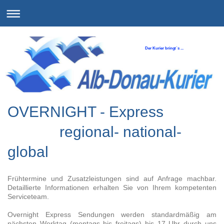
Der Kurier bringt´s ...
OVERNIGHT - Express
regional- national-
global
Frühtermine und Zusatzleistun­gen sind auf Anfrage machbar.
Detaillierte Informatio­nen erhalten Sie von Ihrem kompetenten
Serviceteam.
Overnight Express Sendungen werden standardmäßig am
nächsten Werktag (montags bis freitags) bis 17 Uhr durch uns